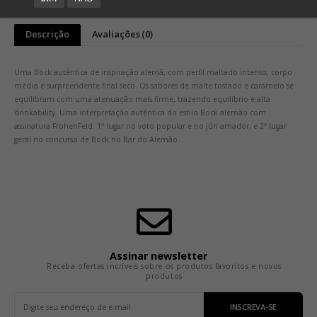
Descrição
Avaliações (0)
Uma Bock autêntica de inspiração alemã, com perfil maltado intenso, corpo
médio e surpreendente final seco. Os sabores de malte tostado e caramelo se
equilibram com uma atenuação mais firme, trazendo equilíbrio e alta
drinkability. Uma interpretação autêntica do estilo Bock alemão com
assinatura FrohenFeld. 1º lugar no voto popular e no júri amador, e 2º lugar
geral no concurso de Bock no Bar do Alemão.
Assinar newsletter
Receba ofertas incríveis sobre os produtos favoritos e novos
produtos
INSCREVA-SE