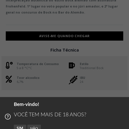
interpretação autêntica do estilo Bock alemão com assinatura
FrohenFeld. 1º lugar no voto popular e no júri amador, e 2º lugar
geral no concurso de Bock no Bar do Alemão.
AVISE-ME QUANDO CHEGAR
Ficha Técnica
Temperatura de Consumo
Estilo
5 a 8 °C°C
Traditional Bock
Teor alcoolico
IBU
6,7%
24
Harmonização
com carne suína, embutidos, aves de caça e queijos intensos, além de
Bem-vindo!
acompanhar divinamente sobremesas à base de chocolate e caramelo.
VOCÊ TEM MAIS DE 18 ANOS?
Embalagem
médio
SIM
NÃO