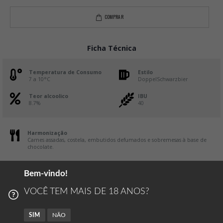
COMPRAR
Ficha Técnica
Temperatura de Consumo
Estilo
7 a 10°C
DoppelSchwarzbier
Teor alcoolico
IBU
8.7%
40
Harmonização
Carnes assadas, costela, embutidos defumados e sobremesas à base de
chocolate.
Embalagem
intenso
Bem-vindo!
Aroma
VOCÊ TEM MAIS DE 18 ANOS?
torrefação remetendo a café, cacau e chocolate amargo
SIM
NÃO