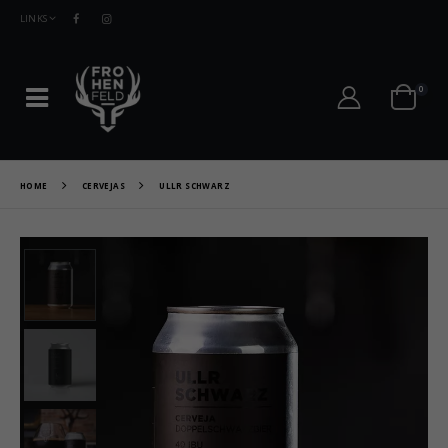
LINKS
0
HOME
CERVEJAS
ULLR SCHWARZ