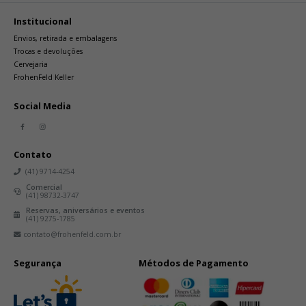
Institucional
Envios, retirada e embalagens
Trocas e devoluções
Cervejaria
FrohenFeld Keller
Social Media
Contato
(41) 9714-4254
Comercial
(41) 98732-3747
Reservas, aniversários e eventos
(41) 9275-1785
contato@frohenfeld.com.br
Segurança
Métodos de Pagamento