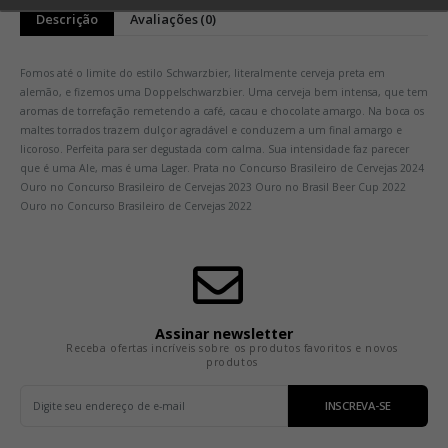
Descrição
Avaliações (0)
Fomos até o limite do estilo Schwarzbier, literalmente cerveja preta em
alemão, e fizemos uma Doppelschwarzbier. Uma cerveja bem intensa, que tem
aromas de torrefação remetendo a café, cacau e chocolate amargo. Na boca os
maltes torrados trazem dulçor agradável e conduzem a um final amargo e
licoroso. Perfeita para ser degustada com calma. Sua intensidade faz parecer
que é uma Ale, mas é uma Lager. Prata no Concurso Brasileiro de Cervejas 2024
Ouro no Concurso Brasileiro de Cervejas 2023 Ouro no Brasil Beer Cup 2022
Ouro no Concurso Brasileiro de Cervejas 2022
Assinar newsletter
Receba ofertas incríveis sobre os produtos favoritos e novos
produtos
INSCREVA-SE