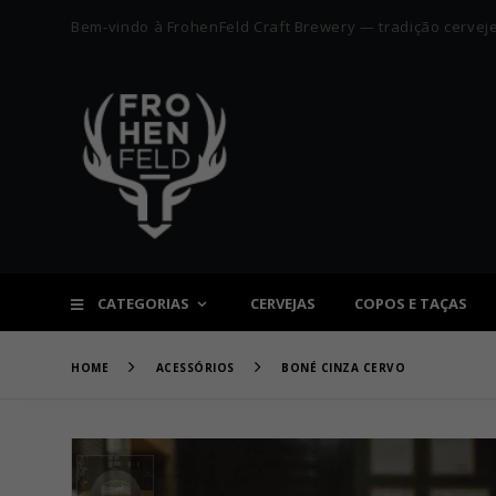
Bem-vindo à FrohenFeld Craft Brewery — tradição cervejei
CATEGORIAS
CERVEJAS
COPOS E TAÇAS
HOME
ACESSÓRIOS
BONÉ CINZA CERVO