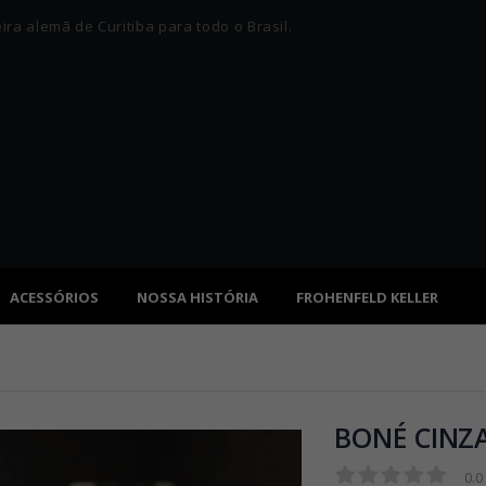
ra alemã de Curitiba para todo o Brasil.
ACESSÓRIOS
NOSSA HISTÓRIA
FROHENFELD KELLER
BONÉ CINZ
0.0
0.0